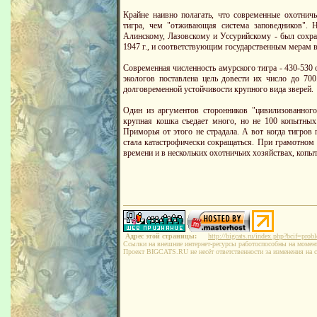
Крайне наивно полагать, что современные охотничь
тигра, чем "отживающая система заповедников". 
Алинскому, Лазовскому и Уссурийскому - был сохран
1947 г., и соответствующим государственным мерам во
Современная численность амурского тигра - 430-530 
экологов поставлена цель довести их число до 70
долговременной устойчивости крупного вида зверей.
Один из аргументов сторонников "цивилизованного"
крупная кошка съедает много, но не 100 копытных 
Приморья от этого не страдала. А вот когда тигров
стала катастрофически сокращаться. При грамотном 
времени и в нескольких охотничьих хозяйствах, копы
Адрес этой страницы:
http://bigcats.ru/index.php?bcif=prob
Ссылки на внешние интернет-ресурсы работоспособны на момен
Проект BIGCATS.RU не несёт ответственности за изменения на с