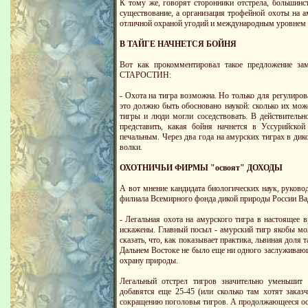
К тому же, говорят сторонники отстрела, большинс
существование, а организация трофейной охоты на а
отличной охраной угодий и международным уровнем с
В ТАЙГЕ НАЧНЕТСЯ БОЙНЯ
Вот как прокомментировал такое предложение за
СТАРОСТИН:
- Охота на тигра возможна. Но только для регулиро
это должно быть обосновано наукой: сколько их мож
тигры и люди могли соседствовать. В действительн
представить, какая бойня начнется в Уссурийской
печальным. Через два года на амурских тиграх в дик
волки.
ОХОТНИЧЬИ ФИРМЫ "освоят" ДОХОДЫ
А вот мнение кандидата биологических наук, руков
филиала Всемирного фонда дикой природы России
- Легальная охота на амурского тигра в настоящее 
искажены. Главный посыл - амурский тигр якобы мо
сказать, что, как показывает практика, львиная доля
Дальнем Востоке не было еще ни одного заслуживаю
охрану природы.
Легальный отстрел тигров значительно уменьшит
добавятся еще 25-45 (или сколько там хотят заказ
сокращению поголовья тигров. А продолжающееся осв