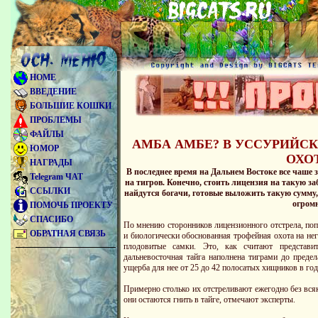
HOME
ВВЕДЕНИЕ
БОЛЬШИЕ КОШКИ
ПРОБЛЕМЫ
ФАЙЛЫ
АМБА АМБЕ? В УССУРИЙС
ЮМОР
ОХО
НАГРАДЫ
В последнее время на Дальнем Востоке все чаше
Telegram ЧАТ
на тигров. Конечно, стоить лицензия на такую заб
ССЫЛКИ
найдутся богачи, готовые выложить такую сумму,
огром
ПОМОЧЬ ПРОЕКТУ
СПАСИБО
По мнению сторонников лицензионного отстрела, поп
ОБРАТНАЯ СВЯЗЬ
и биологически обоснованная трофейная охота на нег
плодовитые самки. Это, как считают представит
дальневосточная тайга наполнена тиграми до преде
ущерба для нее от 25 до 42 полосатых хищников в год
Примерно столько их отстреливают ежегодно без вся
они остаются гнить в тайге, отмечают эксперты.